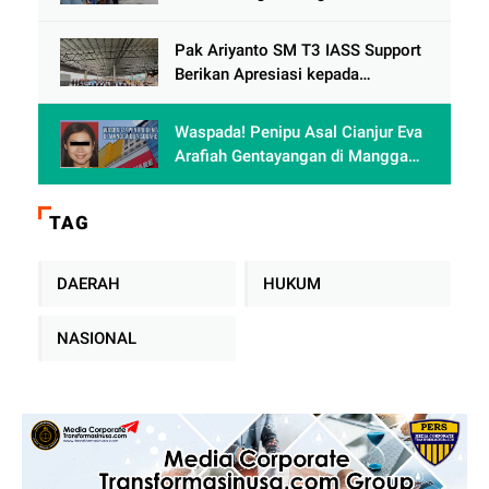
keranji , Oknum Perum Perumnas
di Duga Berulah lagi dengan
Pak Ariyanto SM T3 IASS Support
Paguyuban Ped dagang /
Berikan Apresiasi kepada
Karyawan Rajin dan Berprestasi di
Terminal 3
Waspada! Penipu Asal Cianjur Eva
Arafiah Gentayangan di Mangga
Dua Square Jakarta
TAG
DAERAH
HUKUM
NASIONAL