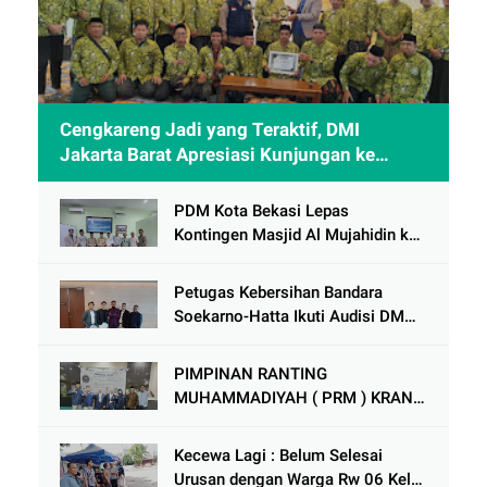
Cengkareng Jadi yang Teraktif, DMI
Jakarta Barat Apresiasi Kunjungan ke
Sheikh Zayed Solo
PDM Kota Bekasi Lepas
Kontingen Masjid Al Mujahidin ke
CRM Award VI 2025
Petugas Kebersihan Bandara
Soekarno-Hatta Ikuti Audisi DMD
Panggung Rezeki
PIMPINAN RANTING
MUHAMMADIYAH ( PRM ) KRANJI
Mengadakan Tabligh Akbar MILAD
MUHAMMAdIYAH KE 113
Kecewa Lagi : Belum Selesai
Urusan dengan Warga Rw 06 Kel