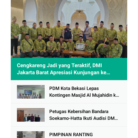
Cengkareng Jadi yang Teraktif, DMI
Jakarta Barat Apresiasi Kunjungan ke
Sheikh Zayed Solo
PDM Kota Bekasi Lepas
Kontingen Masjid Al Mujahidin ke
CRM Award VI 2025
Petugas Kebersihan Bandara
Soekarno-Hatta Ikuti Audisi DMD
Panggung Rezeki
PIMPINAN RANTING