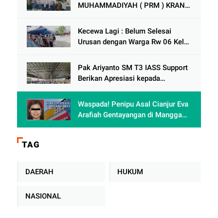
MUHAMMADIYAH ( PRM ) KRANJI
Mengadakan Tabligh Akbar MILAD
MUHAMMAdIYAH KE 113
Kecewa Lagi : Belum Selesai
Urusan dengan Warga Rw 06 Kel
keranji , Oknum Perum Perumnas
di Duga Berulah lagi dengan
Pak Ariyanto SM T3 IASS Support
Paguyuban Ped dagang /
Berikan Apresiasi kepada
Karyawan Rajin dan Berprestasi di
Terminal 3
Waspada! Penipu Asal Cianjur Eva
Arafiah Gentayangan di Mangga
Dua Square Jakarta
TAG
DAERAH
HUKUM
NASIONAL