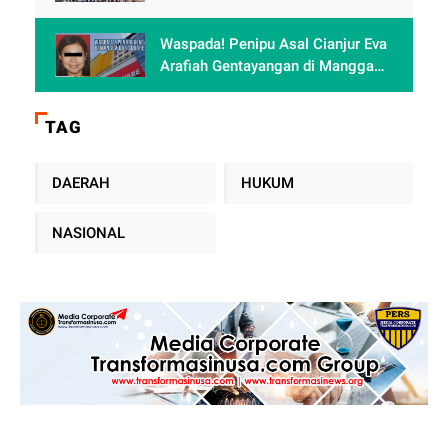
Karyawan Rajin dan Berprestasi di
Terminal 3
Waspada! Penipu Asal Cianjur Eva
Arafiah Gentayangan di Mangga
Dua Square Jakarta
TAG
DAERAH
HUKUM
NASIONAL