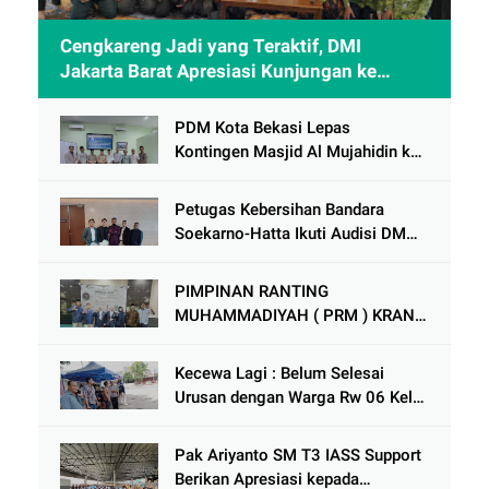
Cengkareng Jadi yang Teraktif, DMI
Jakarta Barat Apresiasi Kunjungan ke
Sheikh Zayed Solo
PDM Kota Bekasi Lepas
Kontingen Masjid Al Mujahidin ke
CRM Award VI 2025
Petugas Kebersihan Bandara
Soekarno-Hatta Ikuti Audisi DMD
Panggung Rezeki
PIMPINAN RANTING
MUHAMMADIYAH ( PRM ) KRANJI
Mengadakan Tabligh Akbar MILAD
MUHAMMAdIYAH KE 113
Kecewa Lagi : Belum Selesai
Urusan dengan Warga Rw 06 Kel
keranji , Oknum Perum Perumnas
di Duga Berulah lagi dengan
Pak Ariyanto SM T3 IASS Support
Paguyuban Ped dagang /
Berikan Apresiasi kepada