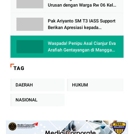
Urusan dengan Warga Rw 06 Kel
keranji , Oknum Perum Perumnas
di Duga Berulah lagi dengan
Pak Ariyanto SM T3 IASS Support
Paguyuban Ped dagang /
Berikan Apresiasi kepada
Karyawan Rajin dan Berprestasi di
Terminal 3
Waspada! Penipu Asal Cianjur Eva
Arafiah Gentayangan di Mangga
Dua Square Jakarta
TAG
DAERAH
HUKUM
NASIONAL