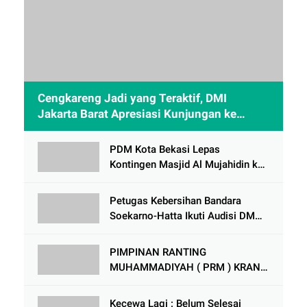
Cengkareng Jadi yang Teraktif, DMI
Jakarta Barat Apresiasi Kunjungan ke
Sheikh Zayed Solo
PDM Kota Bekasi Lepas
Kontingen Masjid Al Mujahidin ke
CRM Award VI 2025
Petugas Kebersihan Bandara
Soekarno-Hatta Ikuti Audisi DMD
Panggung Rezeki
PIMPINAN RANTING
MUHAMMADIYAH ( PRM ) KRANJI
Mengadakan Tabligh Akbar MILAD
MUHAMMAdIYAH KE 113
Kecewa Lagi : Belum Selesai