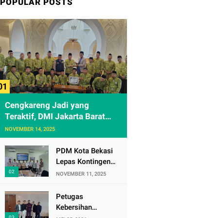
POPULAR POSTS
Cengkareng Jadi yang
Teraktif, DMI Jakarta Barat
Apresiasi Kunjungan ke
NOVEMBER 14, 2025
Sheikh Zayed Solo
PDM Kota Bekasi
Lepas Kontingen
Masjid Al
NOVEMBER 11, 2025
Mujahidin ke CRM
Award VI 2025
Petugas
Kebersihan
Bandara