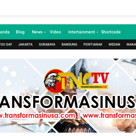
randa
Blog
News
Video
Intertainment
Shortcode
YOU SAY
JAKARTA
SURABAYA
BANDUNG
PONTIANAK
MEDAN
MAKA