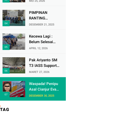
MEI 25, 2026
Soekarno-Hatta
Ikuti Audisi DMD
PIMPINAN
Panggung Rezeki
RANTING
MUHAMMADIYAH
DESEMBER 21, 2025
( PRM ) KRANJI
Mengadakan
Kecewa Lagi :
Tabligh Akbar
Belum Selesai
MILAD
Urusan dengan
APRIL 12, 2026
MUHAMMAdIYAH
Warga Rw 06 Kel
KE 113
keranji , Oknum
Pak Ariyanto SM
Perum Perumnas
T3 IASS Support
di Duga Berulah
Berikan Apresiasi
MARET 27, 2026
lagi dengan
kepada Karyawan
Paguyuban Ped
Rajin dan
Waspada! Penipu
dagang /
Berprestasi di
Asal Cianjur Eva
Terminal 3
Arafiah
DESEMBER 30, 2025
Gentayangan di
Mangga Dua
TAG
Square Jakarta