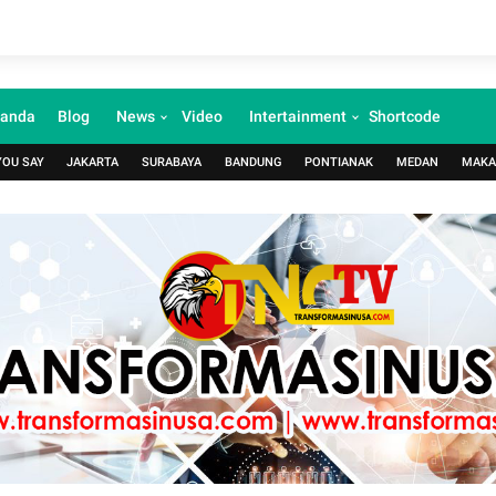
randa
Blog
News
Video
Intertainment
Shortcode
YOU SAY
JAKARTA
SURABAYA
BANDUNG
PONTIANAK
MEDAN
MAKA