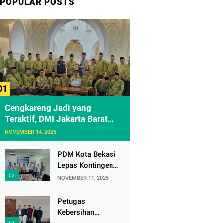
POPULAR POSTS
Cengkareng Jadi yang
Teraktif, DMI Jakarta Barat
Apresiasi Kunjungan ke
NOVEMBER 14, 2025
Sheikh Zayed Solo
PDM Kota Bekasi
Lepas Kontingen
Masjid Al
NOVEMBER 11, 2025
Mujahidin ke CRM
Award VI 2025
Petugas
Kebersihan
Bandara