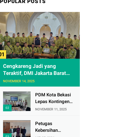
POPULAR POSTS
Cengkareng Jadi yang
Teraktif, DMI Jakarta Barat
Apresiasi Kunjungan ke
NOVEMBER 14, 2025
Sheikh Zayed Solo
PDM Kota Bekasi
Lepas Kontingen
Masjid Al
NOVEMBER 11, 2025
Mujahidin ke CRM
Award VI 2025
Petugas
Kebersihan
Bandara