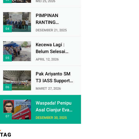
MEI 25, 2026
Soekarno-Hatta
Ikuti Audisi DMD
PIMPINAN
Panggung Rezeki
RANTING
MUHAMMADIYAH
DESEMBER 21, 2025
( PRM ) KRANJI
Mengadakan
Kecewa Lagi :
Tabligh Akbar
Belum Selesai
MILAD
Urusan dengan
APRIL 12, 2026
MUHAMMAdIYAH
Warga Rw 06 Kel
KE 113
keranji , Oknum
Pak Ariyanto SM
Perum Perumnas
T3 IASS Support
di Duga Berulah
Berikan Apresiasi
MARET 27, 2026
lagi dengan
kepada Karyawan
Paguyuban Ped
Rajin dan
Waspada! Penipu
dagang /
Berprestasi di
Asal Cianjur Eva
Terminal 3
Arafiah
DESEMBER 30, 2025
Gentayangan di
Mangga Dua
TAG
Square Jakarta