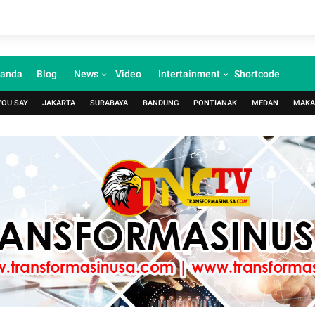
randa
Blog
News
Video
Intertainment
Shortcode
YOU SAY
JAKARTA
SURABAYA
BANDUNG
PONTIANAK
MEDAN
MAKA