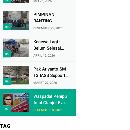
MEI 25, 2026
Soekarno-Hatta
Ikuti Audisi DMD
PIMPINAN
Panggung Rezeki
RANTING
MUHAMMADIYAH
DESEMBER 21, 2025
( PRM ) KRANJI
Mengadakan
Kecewa Lagi :
Tabligh Akbar
Belum Selesai
MILAD
Urusan dengan
APRIL 12, 2026
MUHAMMAdIYAH
Warga Rw 06 Kel
KE 113
keranji , Oknum
Pak Ariyanto SM
Perum Perumnas
T3 IASS Support
di Duga Berulah
Berikan Apresiasi
MARET 27, 2026
lagi dengan
kepada Karyawan
Paguyuban Ped
Rajin dan
Waspada! Penipu
dagang /
Berprestasi di
Asal Cianjur Eva
Terminal 3
Arafiah
DESEMBER 30, 2025
Gentayangan di
Mangga Dua
TAG
Square Jakarta