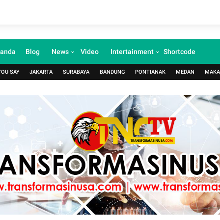
randa
Blog
News
Video
Intertainment
Shortcode
YOU SAY
JAKARTA
SURABAYA
BANDUNG
PONTIANAK
MEDAN
MAKA