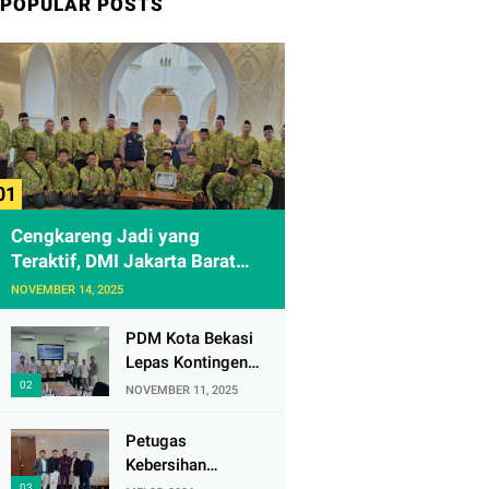
POPULAR POSTS
Cengkareng Jadi yang
Teraktif, DMI Jakarta Barat
Apresiasi Kunjungan ke
NOVEMBER 14, 2025
Sheikh Zayed Solo
PDM Kota Bekasi
Lepas Kontingen
Masjid Al
NOVEMBER 11, 2025
Mujahidin ke CRM
Award VI 2025
Petugas
Kebersihan
Bandara