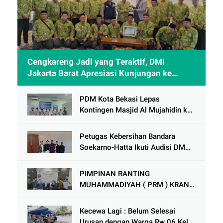
Cengkareng Jadi yang Teraktif, DMI
Jakarta Barat Apresiasi Kunjungan ke
Sheikh Zayed Solo
PDM Kota Bekasi Lepas
Kontingen Masjid Al Mujahidin ke
CRM Award VI 2025
Petugas Kebersihan Bandara
Soekarno-Hatta Ikuti Audisi DMD
Panggung Rezeki
PIMPINAN RANTING
MUHAMMADIYAH ( PRM ) KRANJI
Mengadakan Tabligh Akbar MILAD
MUHAMMAdIYAH KE 113
Kecewa Lagi : Belum Selesai
Urusan dengan Warga Rw 06 Kel