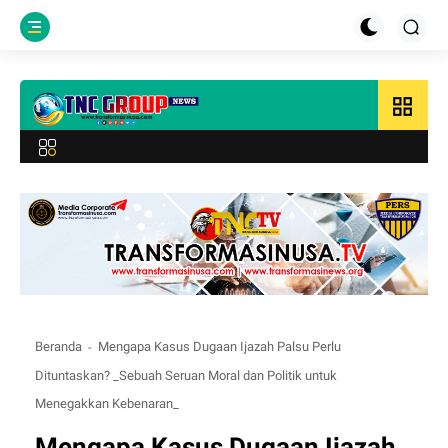
grid_view
Beranda
Mengapa Kasus Dugaan Ijazah Palsu Perlu
Dituntaskan? _Sebuah Seruan Moral dan Politik untuk
Menegakkan Kebenaran_
Mengapa Kasus Dugaan Ijazah