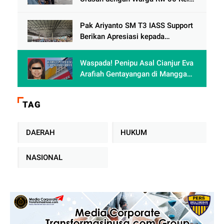
keranji , Oknum Perum Perumnas
di Duga Berulah lagi dengan
Pak Ariyanto SM T3 IASS Support
Paguyuban Ped dagang /
Berikan Apresiasi kepada
Karyawan Rajin dan Berprestasi di
Terminal 3
Waspada! Penipu Asal Cianjur Eva
Arafiah Gentayangan di Mangga
Dua Square Jakarta
TAG
DAERAH
HUKUM
NASIONAL