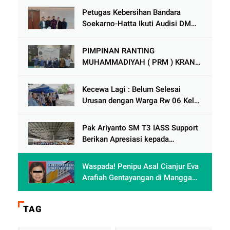
Petugas Kebersihan Bandara
Soekarno-Hatta Ikuti Audisi DMD
Panggung Rezeki
PIMPINAN RANTING
MUHAMMADIYAH ( PRM ) KRANJI
Mengadakan Tabligh Akbar MILAD
MUHAMMAdIYAH KE 113
Kecewa Lagi : Belum Selesai
Urusan dengan Warga Rw 06 Kel
keranji , Oknum Perum Perumnas
di Duga Berulah lagi dengan
Pak Ariyanto SM T3 IASS Support
Paguyuban Ped dagang /
Berikan Apresiasi kepada
Karyawan Rajin dan Berprestasi di
Terminal 3
Waspada! Penipu Asal Cianjur Eva
Arafiah Gentayangan di Mangga
Dua Square Jakarta
TAG