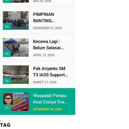
MEI 25, 2026
Soekarno-Hatta
Ikuti Audisi DMD
PIMPINAN
Panggung Rezeki
RANTING
MUHAMMADIYAH
DESEMBER 21, 2025
( PRM ) KRANJI
Mengadakan
Kecewa Lagi :
Tabligh Akbar
Belum Selesai
MILAD
Urusan dengan
APRIL 12, 2026
MUHAMMAdIYAH
Warga Rw 06 Kel
KE 113
keranji , Oknum
Pak Ariyanto SM
Perum Perumnas
T3 IASS Support
di Duga Berulah
Berikan Apresiasi
MARET 27, 2026
lagi dengan
kepada Karyawan
Paguyuban Ped
Rajin dan
Waspada! Penipu
dagang /
Berprestasi di
Asal Cianjur Eva
Terminal 3
Arafiah
DESEMBER 30, 2025
Gentayangan di
Mangga Dua
TAG
Square Jakarta