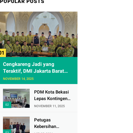
POPULAR POSTS
Cengkareng Jadi yang
Teraktif, DMI Jakarta Barat
Apresiasi Kunjungan ke
NOVEMBER 14, 2025
Sheikh Zayed Solo
PDM Kota Bekasi
Lepas Kontingen
Masjid Al
NOVEMBER 11, 2025
Mujahidin ke CRM
Award VI 2025
Petugas
Kebersihan
Bandara