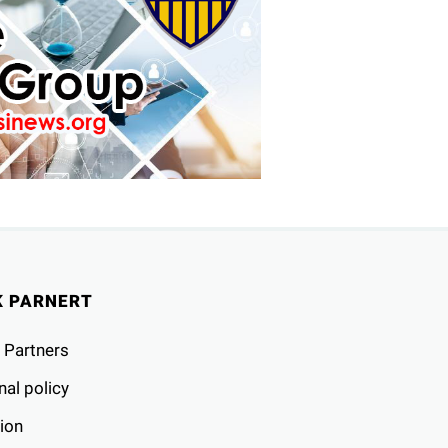
K PARNERT
 Partners
al policy
ion