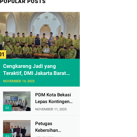
POPULAR POSTS
Cengkareng Jadi yang
Teraktif, DMI Jakarta Barat
Apresiasi Kunjungan ke
NOVEMBER 14, 2025
Sheikh Zayed Solo
PDM Kota Bekasi
Lepas Kontingen
Masjid Al
NOVEMBER 11, 2025
Mujahidin ke CRM
Award VI 2025
Petugas
Kebersihan
Bandara