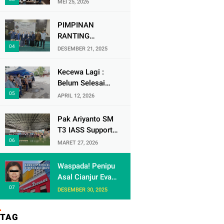
MEI 25, 2026
Soekarno-Hatta
Ikuti Audisi DMD
PIMPINAN
Panggung Rezeki
RANTING
MUHAMMADIYAH
DESEMBER 21, 2025
( PRM ) KRANJI
Mengadakan
Kecewa Lagi :
Tabligh Akbar
Belum Selesai
MILAD
Urusan dengan
APRIL 12, 2026
MUHAMMAdIYAH
Warga Rw 06 Kel
KE 113
keranji , Oknum
Pak Ariyanto SM
Perum Perumnas
T3 IASS Support
di Duga Berulah
Berikan Apresiasi
MARET 27, 2026
lagi dengan
kepada Karyawan
Paguyuban Ped
Rajin dan
Waspada! Penipu
dagang /
Berprestasi di
Asal Cianjur Eva
Terminal 3
Arafiah
DESEMBER 30, 2025
Gentayangan di
Mangga Dua
TAG
Square Jakarta