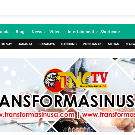
randa
Blog
News
Video
Intertainment
Shortcode
YOU SAY
JAKARTA
SURABAYA
BANDUNG
PONTIANAK
MEDAN
MAKA