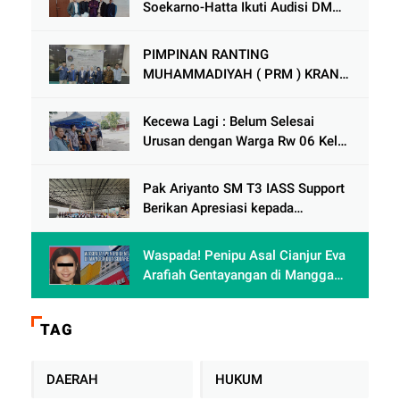
Soekarno-Hatta Ikuti Audisi DMD
Panggung Rezeki
PIMPINAN RANTING
MUHAMMADIYAH ( PRM ) KRANJI
Mengadakan Tabligh Akbar MILAD
MUHAMMAdIYAH KE 113
Kecewa Lagi : Belum Selesai
Urusan dengan Warga Rw 06 Kel
keranji , Oknum Perum Perumnas
di Duga Berulah lagi dengan
Pak Ariyanto SM T3 IASS Support
Paguyuban Ped dagang /
Berikan Apresiasi kepada
Karyawan Rajin dan Berprestasi di
Terminal 3
Waspada! Penipu Asal Cianjur Eva
Arafiah Gentayangan di Mangga
Dua Square Jakarta
TAG
DAERAH
HUKUM