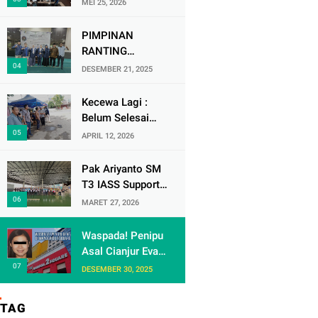
MEI 25, 2026
Soekarno-Hatta
Ikuti Audisi DMD
PIMPINAN
Panggung Rezeki
RANTING
MUHAMMADIYAH
DESEMBER 21, 2025
( PRM ) KRANJI
Mengadakan
Kecewa Lagi :
Tabligh Akbar
Belum Selesai
MILAD
Urusan dengan
APRIL 12, 2026
MUHAMMAdIYAH
Warga Rw 06 Kel
KE 113
keranji , Oknum
Pak Ariyanto SM
Perum Perumnas
T3 IASS Support
di Duga Berulah
Berikan Apresiasi
MARET 27, 2026
lagi dengan
kepada Karyawan
Paguyuban Ped
Rajin dan
Waspada! Penipu
dagang /
Berprestasi di
Asal Cianjur Eva
Terminal 3
Arafiah
DESEMBER 30, 2025
Gentayangan di
Mangga Dua
TAG
Square Jakarta