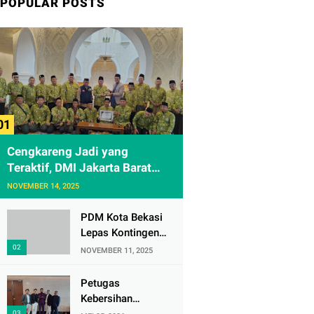
POPULAR POSTS
Cengkareng Jadi yang
Teraktif, DMI Jakarta Barat
Apresiasi Kunjungan ke
NOVEMBER 14, 2025
Sheikh Zayed Solo
PDM Kota Bekasi
Lepas Kontingen
Masjid Al
NOVEMBER 11, 2025
Mujahidin ke CRM
Award VI 2025
Petugas
Kebersihan
Bandara