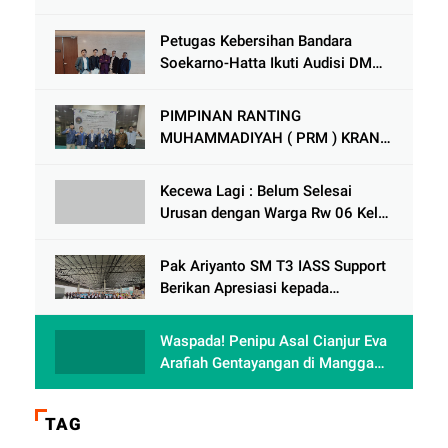
CRM Award VI 2025
Petugas Kebersihan Bandara
Soekarno-Hatta Ikuti Audisi DMD
Panggung Rezeki
PIMPINAN RANTING
MUHAMMADIYAH ( PRM ) KRANJI
Mengadakan Tabligh Akbar MILAD
MUHAMMAdIYAH KE 113
Kecewa Lagi : Belum Selesai
Urusan dengan Warga Rw 06 Kel
keranji , Oknum Perum Perumnas
di Duga Berulah lagi dengan
Pak Ariyanto SM T3 IASS Support
Paguyuban Ped dagang /
Berikan Apresiasi kepada
Karyawan Rajin dan Berprestasi di
Terminal 3
Waspada! Penipu Asal Cianjur Eva
Arafiah Gentayangan di Mangga
Dua Square Jakarta
TAG